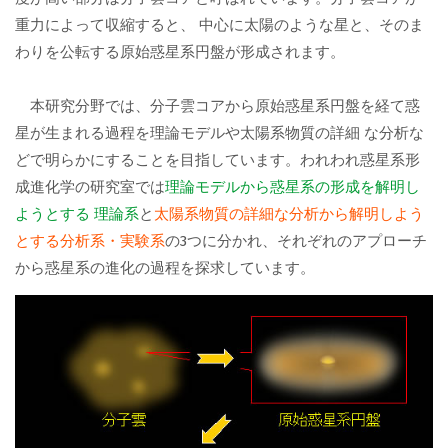
重力によって収縮すると、 中心に太陽のような星と、そのま
わりを公転する原始惑星系円盤が形成されます。
本研究分野では、分子雲コアから原始惑星系円盤を経て惑
星が生まれる過程を理論モデルや太陽系物質の詳細 な分析な
どで明らかにすることを目指しています。われわれ惑星系形
成進化学の研究室では
理論モデルから惑星系の形成を解明し
ようとする 理論系
と
太陽系物質の詳細な分析から解明しよう
とする分析系・実験系
の3つに分かれ、それぞれのアプローチ
から惑星系の進化の過程を探求しています。