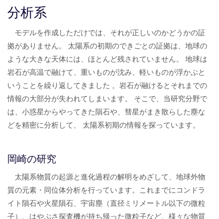
分析系
モデルを作成しただけでは、それが正しいのかどうかの証
拠がありません。 太陽系の初期のできごとの証拠は、地球の
ような大きな天体には、ほとんど残されていません。 地球は
岩石が高温で融けて、重いものが沈み、軽いものが浮かぶと
いうことを繰り返してきました 。岩石が融けるとそれまでの
情報の大部分が失われてしまいます。 そこで、当研究分野で
は、小惑星からやってきた隕石や、彗星がまき散らした塵な
どを精密に分析して、 太陽系初期の情報を探っています。
岡崎の研究
太陽系物質の起源と進化過程の解明をめざして、地球外物
質の元素・同位体分析を行っています。これまでにコンドラ
イト隕石や火星隕石、宇宙塵（直径ミリメートル以下の微粒
子）、はやぶさ探査機が持ち帰った微粒子など、様々な物質